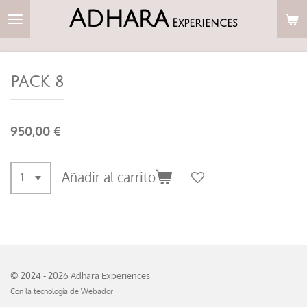
Adhara
Ir
Experiences
al
contenido
principal
PACK 8
950,00 €
Añadir al carrito
© 2024 - 2026 Adhara Experiences
Con la tecnología de
Webador